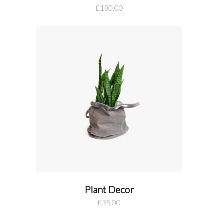
add to cart
£
180.00
Plant Decor
add to cart
£
35.00