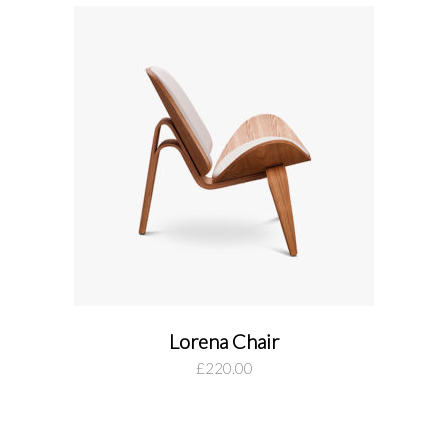
Lorena Chair
add to cart
£
220.00