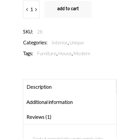
Quantity
add to cart
SKU:
28
Categories:
Interior
,
Unique
Tags:
Furniture
,
House
,
Modern
Description
Additional information
Reviews (1)
Sed ut perspiciatis unde omnis iste