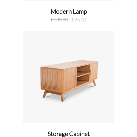
Modern Lamp
add to cart
£
130.00
£
95.00
Storage Cabinet