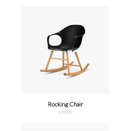
Rocking Chair
add to cart
£
95.00