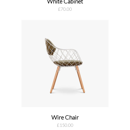
White Cabinet
add to cart
£
70.00
Wire Chair
add to cart
£
150.00