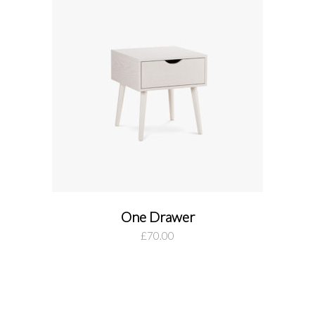
One Drawer
add to cart
£
70.00